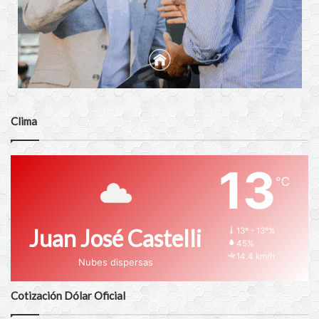
Clima
13
℃
Juan José Castelli
13º - 13º%
45%
14.4 km/h
Nubes dispersas
Cotización Dólar Oficial