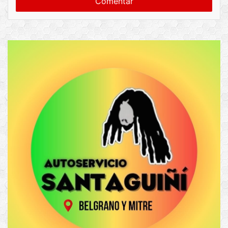
e
n
t
a
r
i
o