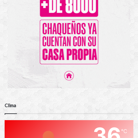
Clima
36
℃