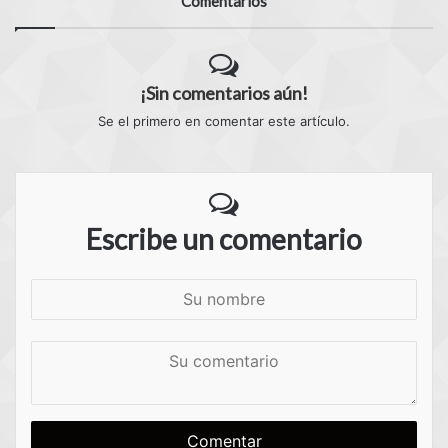
Comentarios
¡Sin comentarios aún!
Se el primero en comentar este artículo.
Escribe un comentario
S
u
n
S
o
u
m
c
b
o
r
m
e