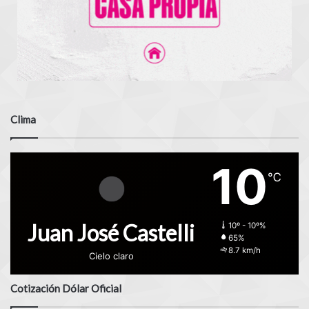
Clima
10
℃
Juan José Castelli
10º - 10º%
65%
8.7 km/h
Cielo claro
Cotización Dólar Oficial