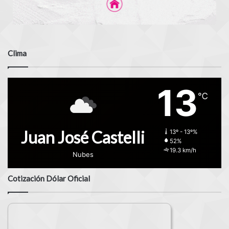
Clima
13
℃
Juan José Castelli
13º - 13º%
52%
19.3 km/h
Nubes
Cotización Dólar Oficial