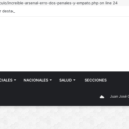
culo/increible-arsenal-erro-dos-penales-y-empato.php on line 24
CIALES
NACIONALES
SALUD
SECCIONES
Juan José Castelli