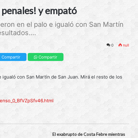
s penales! y empató
ron en el palo e igualó con San Martín
sultados....
0
null
Compartir
Compartir
 igualó con San Martín de San Juan. Mirá el resto de los
censo_0_BfVZpSfv46.html
El exabrupto de Costa Febre mientras