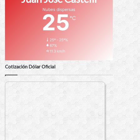
Nubes dispersas
25
℃
25º - 25º%
67%
11.3 km/h
Cotización Dólar Oficial