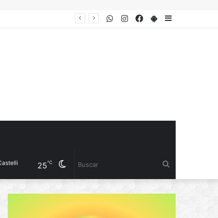
WhatsApp
Instagram
Facebook
PlayStore
Sidebar
Pío Sander destacó inversiones en el frigorífico, obras hídricas y nuevas acciones para fortalecer la producción
Cambiar
Buscar
℃
25
modo