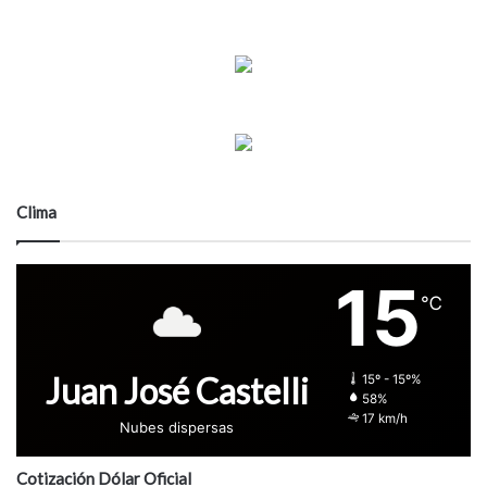
Clima
15
℃
Juan José Castelli
15º - 15º%
58%
17 km/h
Nubes dispersas
Cotización Dólar Oficial