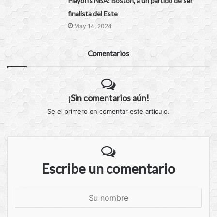
Playoffs NBA: Boston, a un partido de ser
finalista del Este
May 14, 2024
Comentarios
¡Sin comentarios aún!
Se el primero en comentar este artículo.
Escribe un comentario
S
u
n