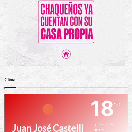
Clima
18
℃
Juan José Castelli
18º - 18º%
37%