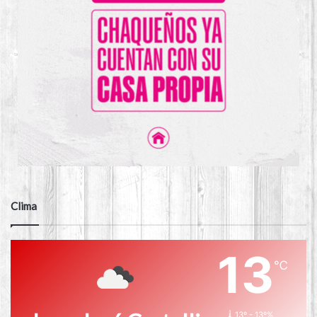
Clima
13
℃
13º - 13º%