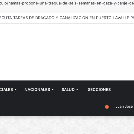
rticulo/hamas-propone-una-tregua-de-seis-semanas-en-gaza-y-canje-d
CIALES
NACIONALES
SALUD
SECCIONES
Juan José Castelli