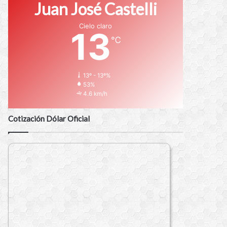
Juan José Castelli
Cielo claro
13
℃
13º - 13º%
53%
4.6 km/h
Cotización Dólar Oficial