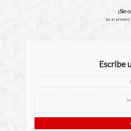
¡Sin 
Se el primero
Escribe 
S
u
n
S
o
u
m
c
b
o
r
m
e
e