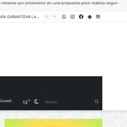
e-rehenes-por-prisioneros-en-una-propuesta-poco-realista-segun-
WhatsApp
Instagram
Facebook
PlayStore
Sidebar
EL INSTITUTO DEL DEPORTE PRESENTÓ LA COPA “YANINA TORRES”, UN TORNEO GRATUITO DE FÚTBOL 5 FEMENINO PARA JUGADORAS AMATEURS
Cambiar
Buscar
℃
13
modo