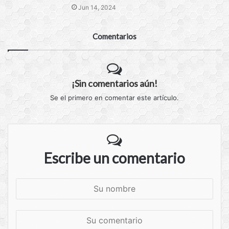
Jun 14, 2024
Comentarios
¡Sin comentarios aún!
Se el primero en comentar este artículo.
Escribe un comentario
S
u
n
S
o
u
m