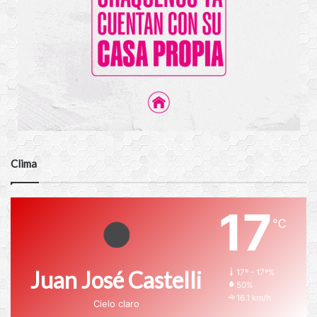
Clima
17
℃
Juan José Castelli
17º - 17º%
50%
16.1 km/h
Cielo claro