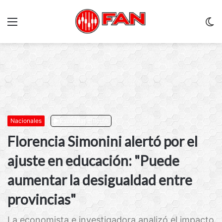
Menu
C
m
Nacionales
Escuchar artículo
Florencia Simonini alertó por el
ajuste en educación: "Puede
aumentar la desigualdad entre
provincias"
La economista e investigadora analizó el impacto