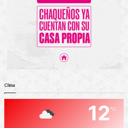
Clima
12
℃