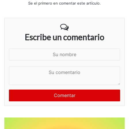
Se el primero en comentar este artículo.
Escribe un comentario
S
u
n
S
o
u
m
c
b
o
r
m
e
e
n
t
a
r