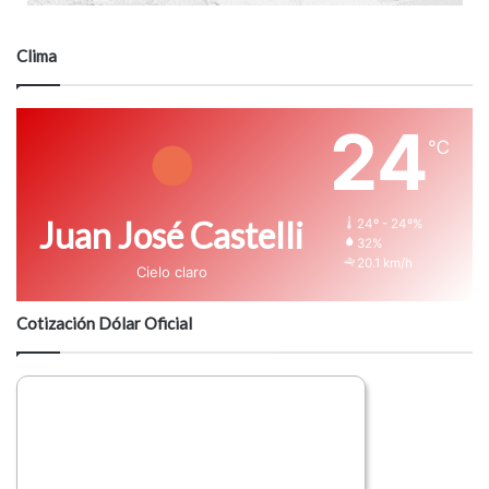
Clima
24
℃
Juan José Castelli
24º - 24º%
32%
20.1 km/h
Cielo claro
Cotización Dólar Oficial