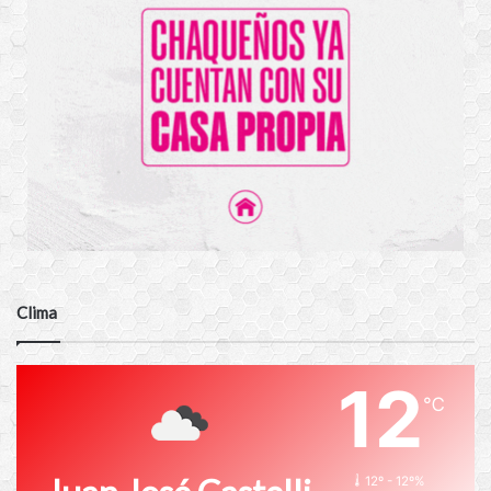
Clima
12
℃
12º - 12º%