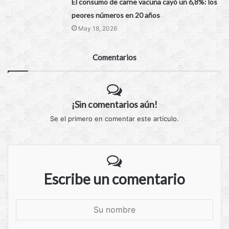
El consumo de carne vacuna cayó un 6,8%: los
peores números en 20 años
May 18, 2026
Comentarios
¡Sin comentarios aún!
Se el primero en comentar este artículo.
Escribe un comentario
S
u
n