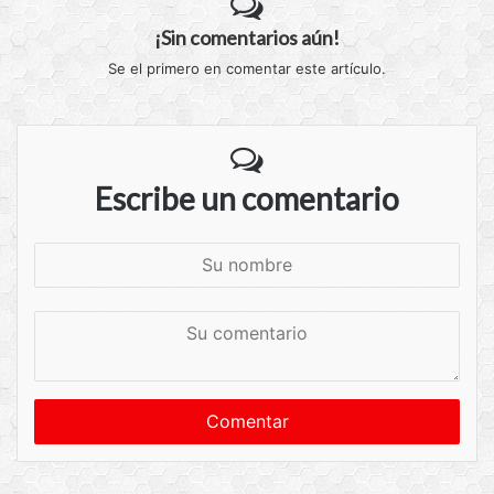
¡Sin comentarios aún!
Se el primero en comentar este artículo.
Escribe un comentario
S
u
n
S
o
u
m
c
b
o
r
m
e
e
n
t