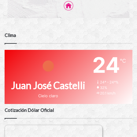
Clima
24
℃
Juan José Castelli
24º - 24º%
32%
20.1 km/h
Cielo claro
Cotización Dólar Oficial