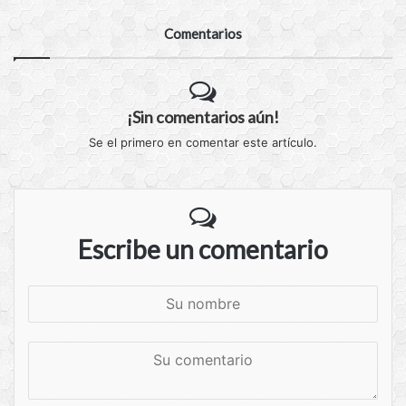
Comentarios
¡Sin comentarios aún!
Se el primero en comentar este artículo.
Escribe un comentario
S
u
n
S
o
u
m
c
b