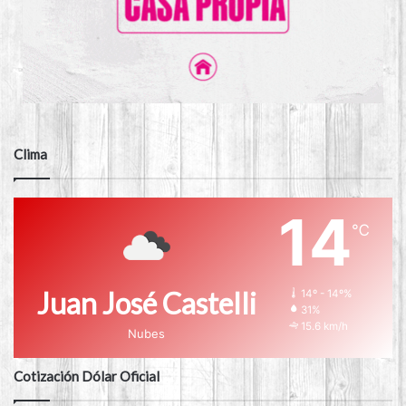
Clima
14
℃
Juan José Castelli
14º - 14º%
31%
15.6 km/h
Nubes
Cotización Dólar Oficial