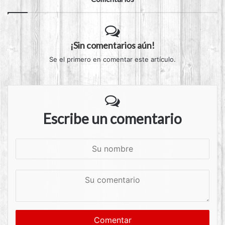
¡Sin comentarios aún!
Se el primero en comentar este artículo.
Escribe un comentario
S
u
n
S
o
u
m
c
b
o
r
m
e