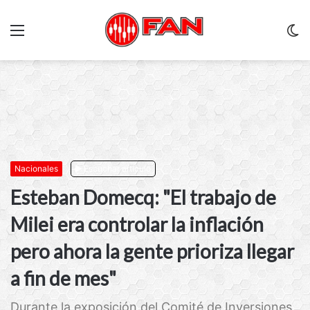
Menu
C
m
Nacionales
Escuchar artículo
Esteban Domecq: "El trabajo de
Milei era controlar la inflación
pero ahora la gente prioriza llegar
a fin de mes"
Durante la exposición del Comité de Inversiones