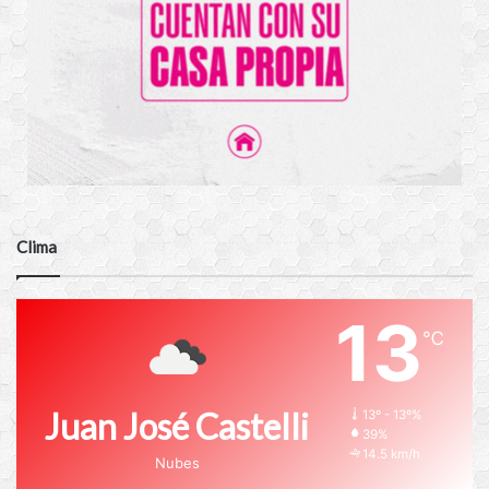
Clima
13
℃
Juan José Castelli
13º - 13º%
39%
14.5 km/h
Nubes