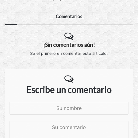
Comentarios
¡Sin comentarios aún!
Se el primero en comentar este artículo.
Escribe un comentario
S
u
n
S
o
u
m
c
b