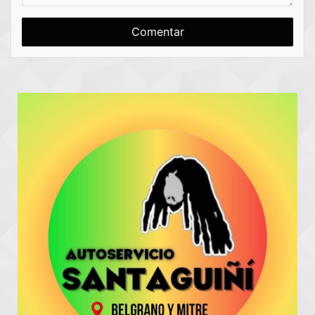
o
r
m
e
e
n
t
a
r
i
o