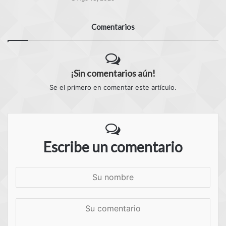
Comentarios
¡Sin comentarios aún!
Se el primero en comentar este artículo.
Escribe un comentario
S
u
n
S
o
u
m
c
b