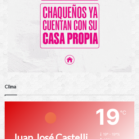
Clima
19
℃
Juan José Castelli
19º - 19º%