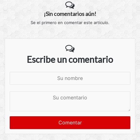
¡Sin comentarios aún!
Se el primero en comentar este artículo.
Escribe un comentario
S
u
n
S
o
u
m
c
b
o
r
m
e
e
n