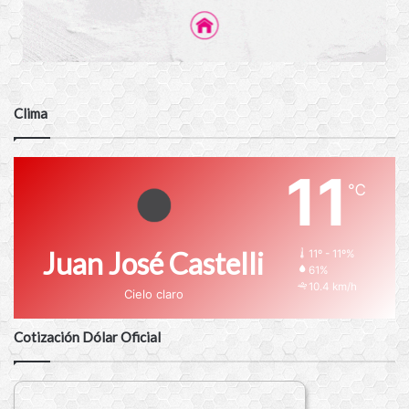
Clima
11
℃
Juan José Castelli
11º - 11º%
61%
10.4 km/h
Cielo claro
Cotización Dólar Oficial