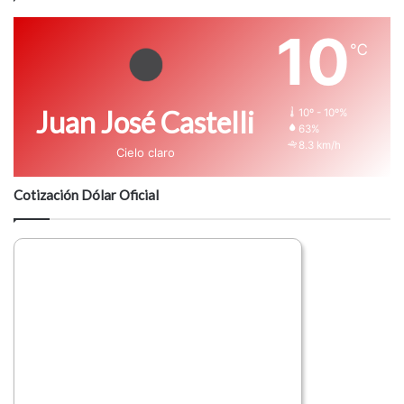
10
℃
Juan José Castelli
10º - 10º%
63%
8.3 km/h
Cielo claro
Cotización Dólar Oficial