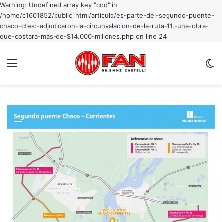
Warning: Undefined array key "cod" in
/home/c1601852/public_html/articulo/es-parte-del-segundo-puente-
chaco-ctes:-adjudicaron-la-circunvalacion-de-la-ruta-11,-una-obra-
que-costara-mas-de-$14.000-millones.php on line 24
Menu
C
m