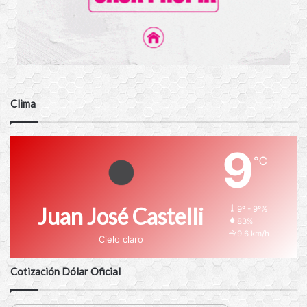
Clima
9
℃
Juan José Castelli
9º - 9º%
83%
9.6 km/h
Cielo claro
Cotización Dólar Oficial