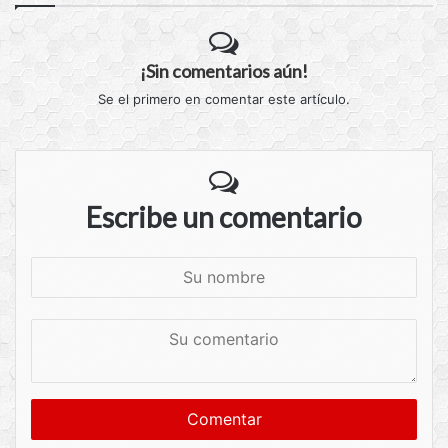
¡Sin comentarios aún!
Se el primero en comentar este artículo.
Escribe un comentario
S
u
n
S
o
u
m
c
b
o
r
m
e
e