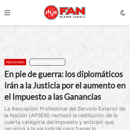
Menu
C
m
Nacionales
Escuchar artículo
En pie de guerra: los diplomáticos
irán a la Justicia por el aumento en
el Impuesto a las Ganancias
La Asociación Profesional del Servicio Exterior de
la Nación (APSEN) rechazó la restitución de la
cuarta categoría del impuesto y anticipó que
recurrirá a la vía judicial para frenar lo...