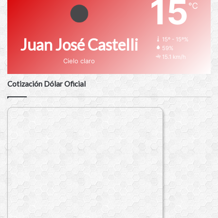
15
℃
Juan José Castelli
15º - 15º%
59%
15.1 km/h
Cielo claro
Cotización Dólar Oficial