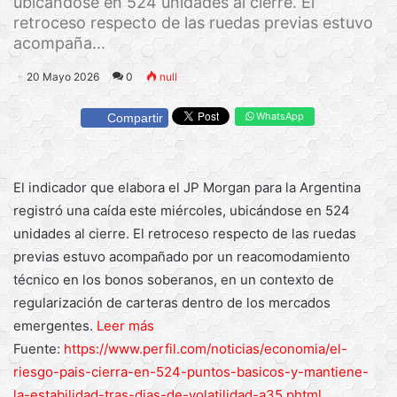
ubicándose en 524 unidades al cierre. El
retroceso respecto de las ruedas previas estuvo
acompaña...
20 Mayo 2026
0
null
WhatsApp
Compartir
El indicador que elabora el JP Morgan para la Argentina
registró una caída este miércoles, ubicándose en 524
unidades al cierre. El retroceso respecto de las ruedas
previas estuvo acompañado por un reacomodamiento
técnico en los bonos soberanos, en un contexto de
regularización de carteras dentro de los mercados
emergentes.
Leer más
Fuente:
https://www.perfil.com/noticias/economia/el-
riesgo-pais-cierra-en-524-puntos-basicos-y-mantiene-
la-estabilidad-tras-dias-de-volatilidad-a35.phtml