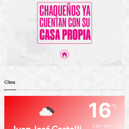
Clima
16
℃
16º - 16º%