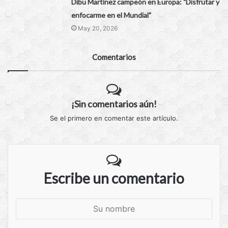
Dibu Martínez campeón en Europa: "Disfrutar y
enfocarme en el Mundial"
May 20, 2026
Comentarios
¡Sin comentarios aún!
Se el primero en comentar este artículo.
Escribe un comentario
S
u
n