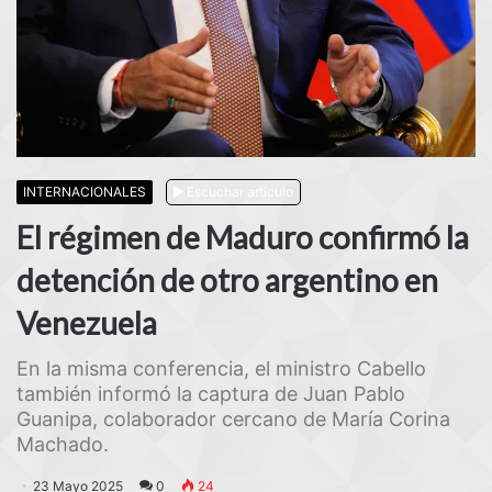
INTERNACIONALES
Escuchar artículo
El régimen de Maduro confirmó la
detención de otro argentino en
Venezuela
En la misma conferencia, el ministro Cabello
también informó la captura de Juan Pablo
Guanipa, colaborador cercano de María Corina
Machado.
23 Mayo 2025
0
24