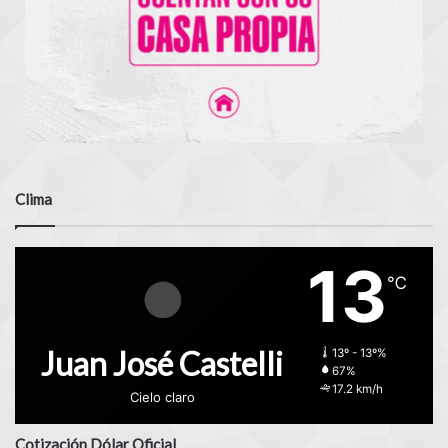
Clima
13
℃
Juan José Castelli
13º - 13º%
67%
17.2 km/h
Cielo claro
Cotización Dólar Oficial