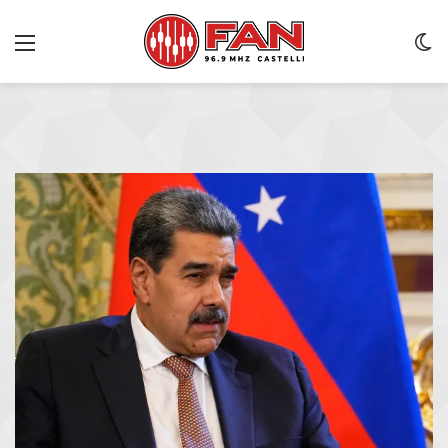
Menu
C
m