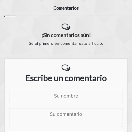
Comentarios
¡Sin comentarios aún!
Se el primero en comentar este artículo.
Escribe un comentario
S
u
n
S
o
u
m
c
b
o
r