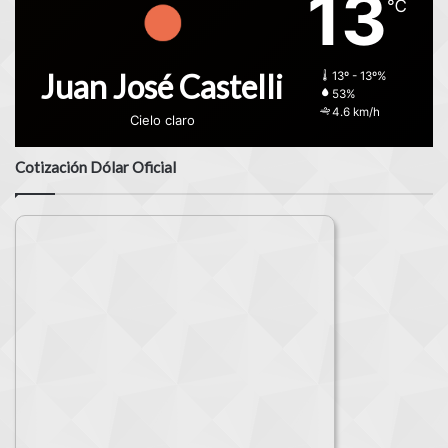
13
℃
Juan José Castelli
13º - 13º%
53%
4.6 km/h
Cielo claro
Cotización Dólar Oficial