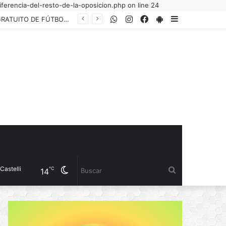
ferencia-del-resto-de-la-oposicion.php on line 24
WhatsApp
Instagram
Facebook
PlayStore
Sidebar
EL INSTITUTO DEL DEPORTE PRESENTÓ LA COPA “YANINA TORRES”, UN TORNEO GRATUITO DE FÚTBOL 5 FEMENINO PARA JUGADORAS AMATEURS
Cambiar
Buscar
℃
14
modo