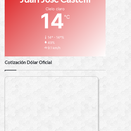
Cielo claro
14
℃
14º - 14º%
49%
9.1 km/h
Cotización Dólar Oficial