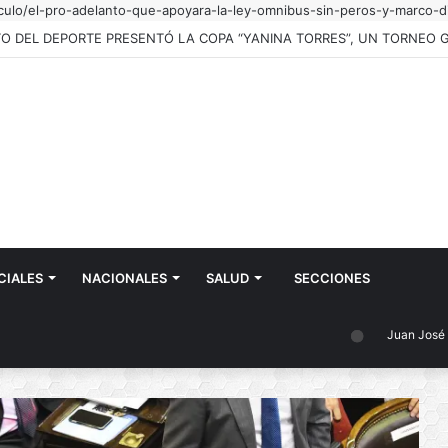
iculo/el-pro-adelanto-que-apoyara-la-ley-omnibus-sin-peros-y-marco-di
CIALES
NACIONALES
SALUD
SECCIONES
Juan José Castelli