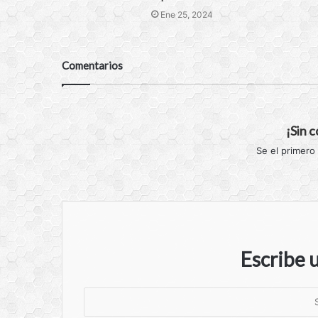
Ene 25, 2024
Comentarios
¡Sin 
Se el primero
Escribe 
S
u