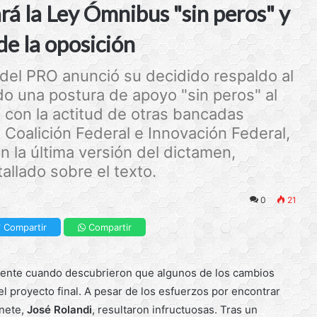
á la Ley Ómnibus "sin peros" y
de la oposición
 del PRO anunció su decidido respaldo al
o una postura de apoyo "sin peros" al
a con la actitud de otras bancadas
Coalición Federal e Innovación Federal,
 la última versión del dictamen,
allado sobre el texto.
0
21
Compartir
Compartir
vidente cuando descubrieron que algunos de los cambios
 proyecto final. A pesar de los esfuerzos por encontrar
nete,
José Rolandi
, resultaron infructuosas. Tras un