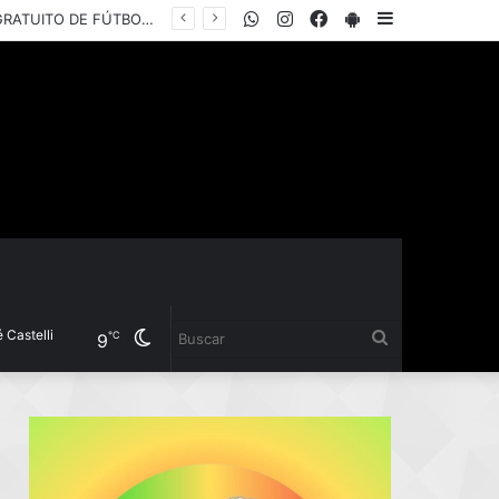
WhatsApp
Instagram
Facebook
PlayStore
Sidebar
EL INSTITUTO DEL DEPORTE PRESENTÓ LA COPA “YANINA TORRES”, UN TORNEO GRATUITO DE FÚTBOL 5 FEMENINO PARA JUGADORAS AMATEURS
elli
Cambiar
Buscar
℃
9
modo