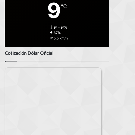
9
℃
9º - 9º%
67%
5.5 km/h
Cotización Dólar Oficial