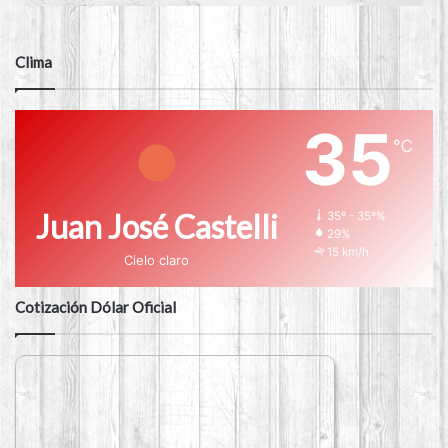
Clima
35
℃
Juan José Castelli
35º - 35º%
29%
15 km/h
Cielo claro
Cotización Dólar Oficial