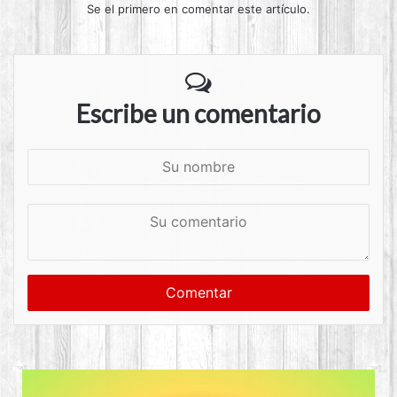
Se el primero en comentar este artículo.
Escribe un comentario
S
u
n
S
o
u
m
c
b
o
r
m
e
e
n
t
a
r