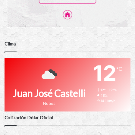
Clima
12
℃
Juan José Castelli
12º - 12º%
48%
14.1 km/h
Nubes
Cotización Dólar Oficial