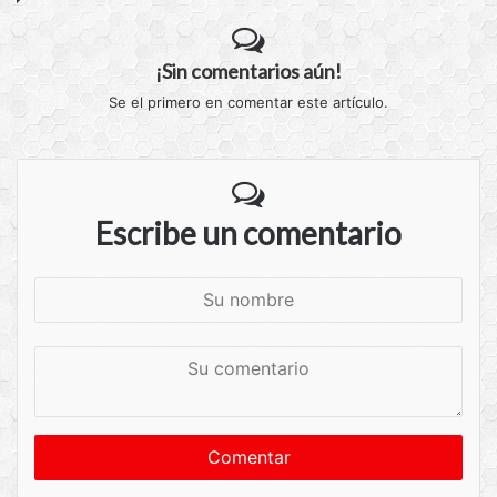
¡Sin comentarios aún!
Se el primero en comentar este artículo.
Escribe un comentario
S
u
n
S
o
u
m
c
b
o
r
m
e
e