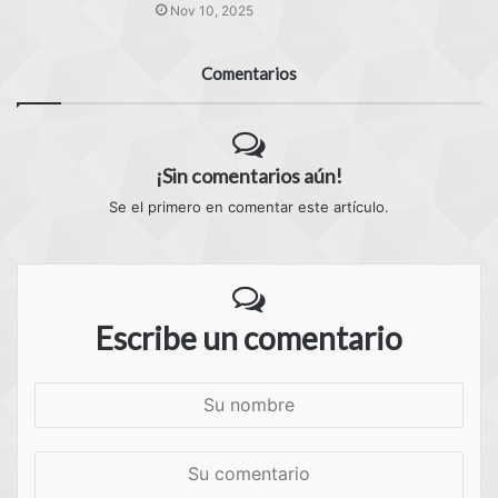
Nov 10, 2025
Comentarios
¡Sin comentarios aún!
Se el primero en comentar este artículo.
Escribe un comentario
S
u
n
S
o
u
m