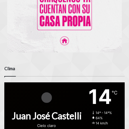
Clima
14
℃
Juan José Castelli
14º - 14º%
64%
14 km/h
Cielo claro