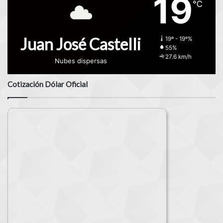
19
℃
Juan José Castelli
19º - 19º%
55%
27.6 km/h
Nubes dispersas
Cotización Dólar Oficial