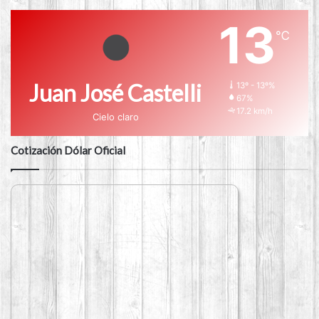
13
℃
Juan José Castelli
13º - 13º%
67%
17.2 km/h
Cielo claro
Cotización Dólar Oficial