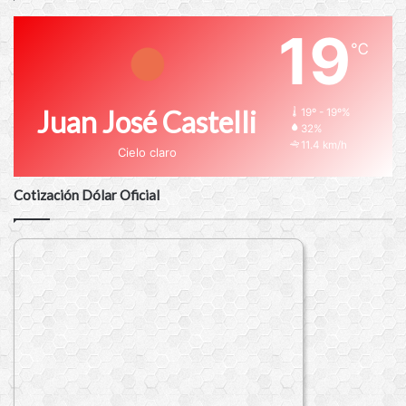
19
℃
Juan José Castelli
19º - 19º%
32%
11.4 km/h
Cielo claro
Cotización Dólar Oficial