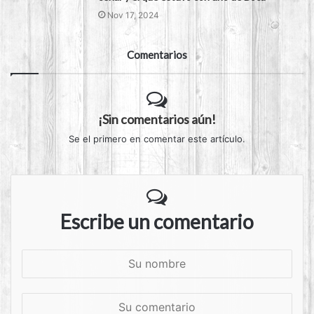
Nov 17, 2024
Comentarios
¡Sin comentarios aún!
Se el primero en comentar este artículo.
Escribe un comentario
S
u
n
S
o