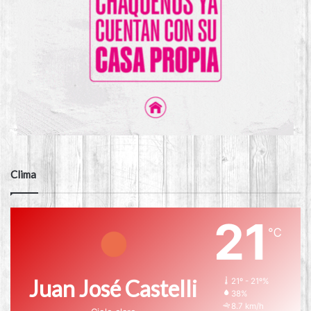
Clima
21
℃
Juan José Castelli
21º - 21º%
38%
8.7 km/h