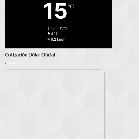
15
℃
15º - 15º%
42%
9.2 km/h
Cotización Dólar Oficial