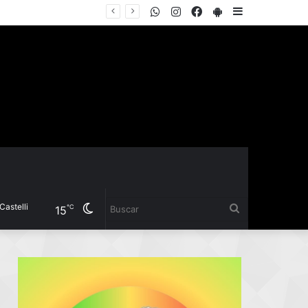
WhatsApp
Instagram
Facebook
PlayStore
Sidebar
EL INSTITUTO DEL DEPORTE PRESENTÓ LA COPA “YANINA TORRES”, UN TORNEO GRATUITO DE FÚTBOL 5 FEMENINO PARA JUGADORAS AMATEURS
Cambiar
Buscar
℃
15
modo