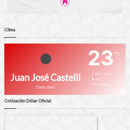
Clima
23
℃
Juan José Castelli
23º - 23º%
74%
11.6 km/h
Cielo claro
Cotización Dólar Oficial