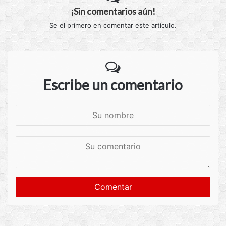
¡Sin comentarios aún!
Se el primero en comentar este artículo.
Escribe un comentario
S
u
n
S
o
u
m
c
b
o
r
m
e
e
n
t
a