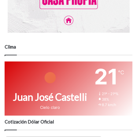
Clima
21
℃
Juan José Castelli
21º - 21º%
38%
8.7 km/h
Cielo claro
Cotización Dólar Oficial