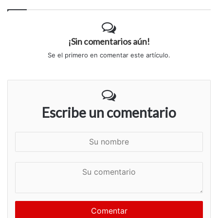
¡Sin comentarios aún!
Se el primero en comentar este artículo.
Escribe un comentario
S
u
n
S
o
u
m
c
b
o
r
m
e
e