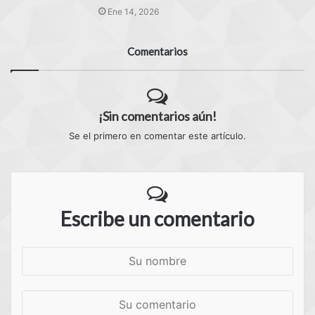
Ene 14, 2026
Comentarios
¡Sin comentarios aún!
Se el primero en comentar este artículo.
Escribe un comentario
S
u
n
S
o
u
m