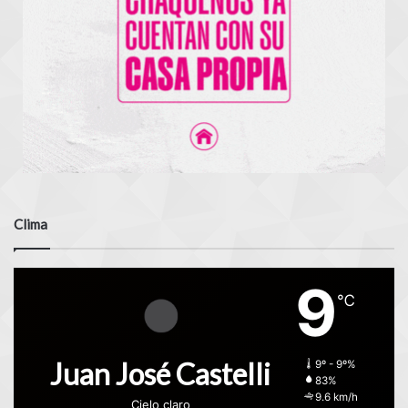
Clima
9
℃
Juan José Castelli
9º - 9º%
83%
9.6 km/h
Cielo claro