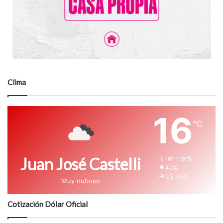
Clima
16
℃
Juan José Castelli
16º - 16º%
40%
9.5 km/h
Muy nuboso
Cotización Dólar Oficial