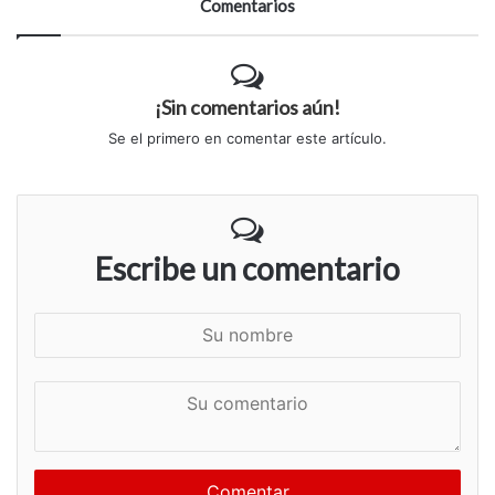
Comentarios
¡Sin comentarios aún!
Se el primero en comentar este artículo.
Escribe un comentario
S
u
n
S
o
u
m
c
b
o
r
m
e