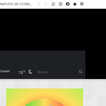
WhatsApp
Instagram
Facebook
PlayStore
Sidebar
EL INSTITUTO DEL DEPORTE PRESENTÓ LA COPA “YANINA TORRES”, UN TORNEO GRATUITO DE FÚTBOL 5 FEMENINO PARA JUGADORAS AMATEURS
li
Cambiar
Buscar
℃
13
modo