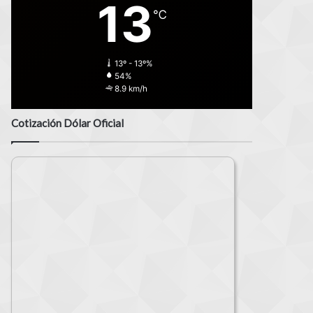
13
℃
13º - 13º%
54%
8.9 km/h
Cotización Dólar Oficial