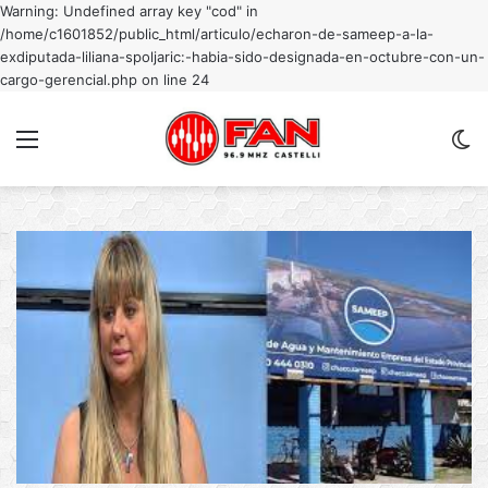
Warning: Undefined array key "cod" in
/home/c1601852/public_html/articulo/echaron-de-sameep-a-la-
exdiputada-liliana-spoljaric:-habia-sido-designada-en-octubre-con-un-
cargo-gerencial.php on line 24
Menu
C
m