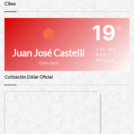
Clima
19
℃
Juan José Castelli
19º - 19º%
32%
11.4 km/h
Cielo claro
Cotización Dólar Oficial