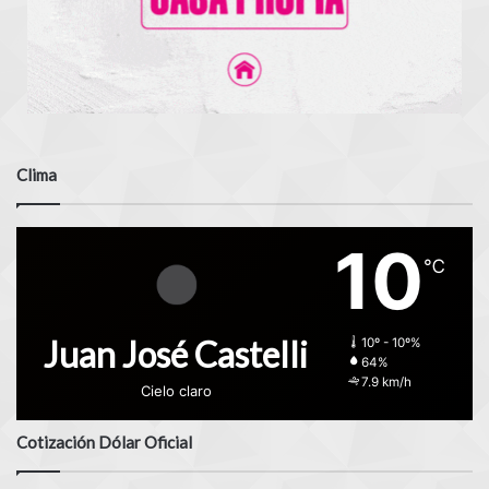
Clima
10
℃
Juan José Castelli
10º - 10º%
64%
7.9 km/h
Cielo claro
Cotización Dólar Oficial