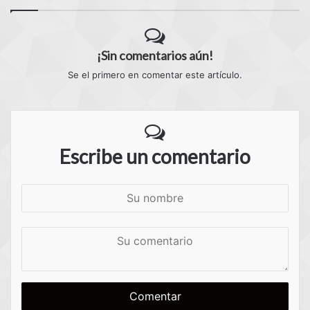
¡Sin comentarios aún!
Se el primero en comentar este artículo.
Escribe un comentario
S
u
n
S
o
u
m
c
b
o
r
m
e
e