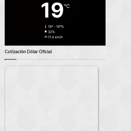
19
℃
19º - 19º%
32%
11.4 km/h
Cotización Dólar Oficial