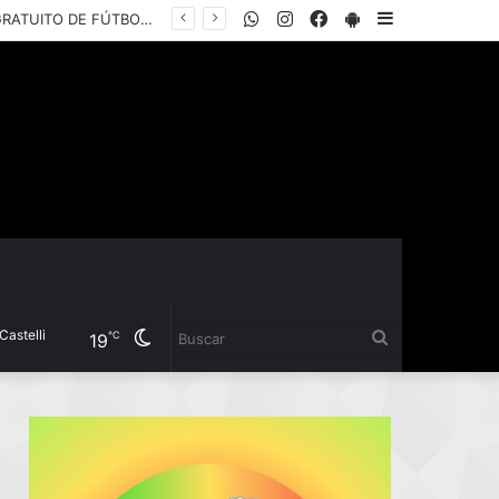
WhatsApp
Instagram
Facebook
PlayStore
Sidebar
EL INSTITUTO DEL DEPORTE PRESENTÓ LA COPA “YANINA TORRES”, UN TORNEO GRATUITO DE FÚTBOL 5 FEMENINO PARA JUGADORAS AMATEURS
i
Cambiar
Buscar
℃
19
modo