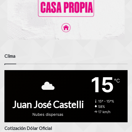
Clima
15
℃
Juan José Castelli
15º - 15º%
58%
17 km/h
Nubes dispersas
Cotización Dólar Oficial