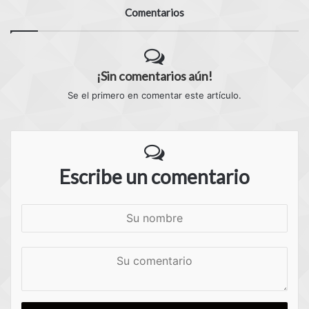
Comentarios
¡Sin comentarios aún!
Se el primero en comentar este artículo.
Escribe un comentario
S
u
n
S
o
u
m
c
b
o
r