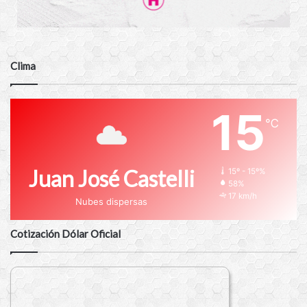
Clima
15
℃
Juan José Castelli
15º - 15º%
58%
17 km/h
Nubes dispersas
Cotización Dólar Oficial