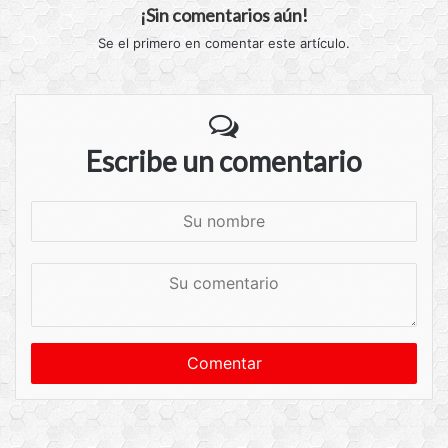
¡Sin comentarios aún!
Se el primero en comentar este artículo.
Escribe un comentario
S
u
n
S
o
u
m
c
b
o
r
m
e
e
n
t
a