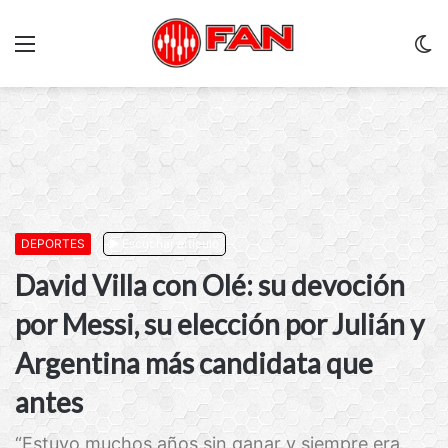
Menu
C
m
DEPORTES
Escuchar artículo
David Villa con Olé: su devoción
por Messi, su elección por Julián y
Argentina más candidata que
antes
“Estuvo muchos años sin ganar y siempre era