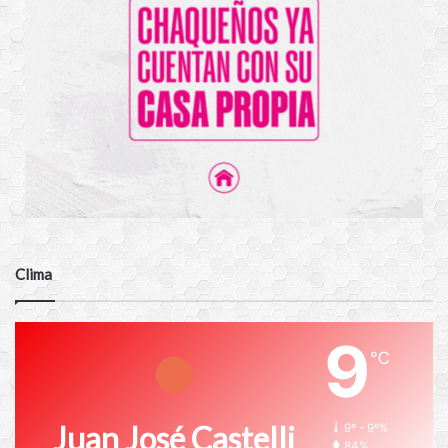
Clima
9
℃
Juan José Castelli
9º - 9º%
84%