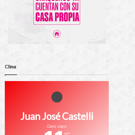
Clima
Juan José Castelli
Cielo claro
℃