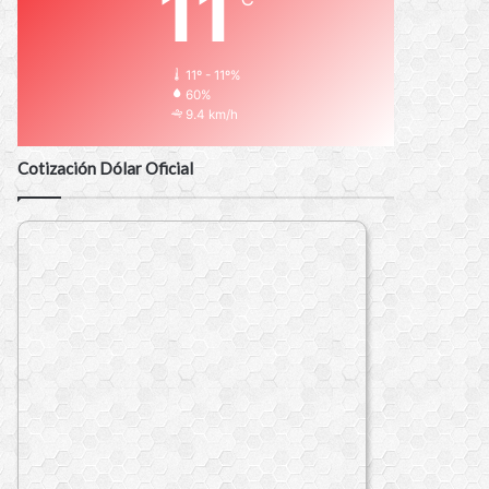
11
11º - 11º%
60%
9.4 km/h
Cotización Dólar Oficial