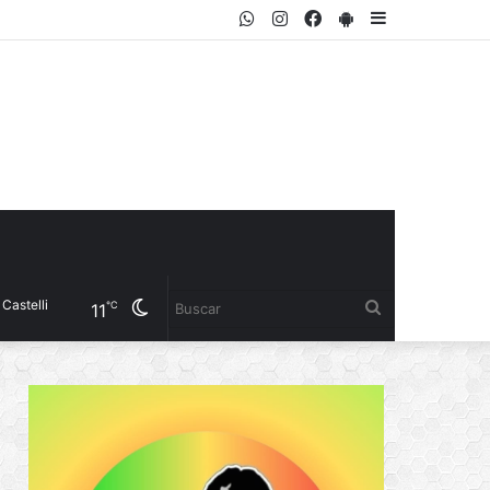
WhatsApp
Instagram
Facebook
PlayStore
Sidebar
Cambiar
Buscar
℃
11
modo