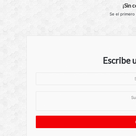
¡Sin 
Se el primero
Escribe 
S
u
n
S
o
u
m
c
b
o
r
m
e
e
n