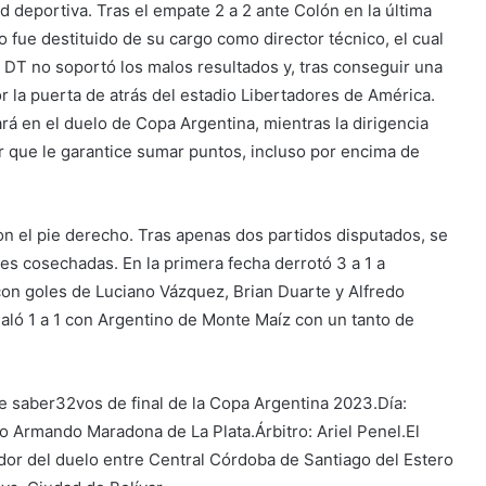
d deportiva. Tras el empate 2 a 2 ante Colón en la última
no fue destituido de su cargo como director técnico, el cual
x DT no soportó los malos resultados y, tras conseguir una
por la puerta de atrás del estadio Libertadores de América.
á en el duelo de Copa Argentina, mientras la dirigencia
que le garantice sumar puntos, incluso por encima de
con el pie derecho. Tras apenas dos partidos disputados, se
des cosechadas. En la primera fecha derrotó 3 a 1 a
con goles de Luciano Vázquez, Brian Duarte y Alfredo
aló 1 a 1 con Argentino de Monte Maíz con un tanto de
e saber32vos de final de la Copa Argentina 2023.Día:
 Armando Maradona de La Plata.Árbitro: Ariel Penel.El
dor del duelo entre Central Córdoba de Santiago del Estero