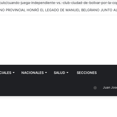
iculo/cuando-juega-independiente-vs.-club-ciudad-de-bolivar-por-la-co
CIALES
NACIONALES
SALUD
SECCIONES
Juan José Caste