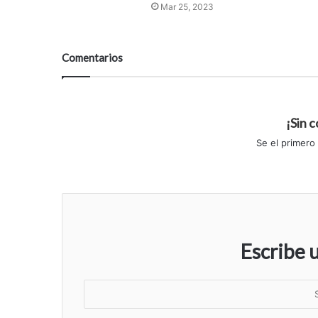
Mar 25, 2023
Comentarios
¡Sin 
Se el primero
Escribe 
S
u
n