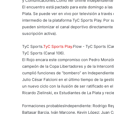
y Comunicaciones.Cómo ver online Independiente v
El encuentro está pactado para este domingo a la
Plata. Se puede ver en vivo por televisión a travé
intermedio de la plataforma TyC Sports Play. Por 
pueden sintonizar el canal deportivo directamente
suscripción activa).
TyC Sports.
TyC Sports Play.
Flow - TyC Sports (Can
TyC Sports (Canal 106).
El Rojo encara este compromiso con Pedro Monzón c
campeón de la Copa Libertadores y de la Intercont
cumplió funciones de “bombero” en Independiente 
Julio César Falcioni en el último tiempo de la ges
un nuevo ciclo con la ilusión de ser ratificado en e
Ricardo Zielinski, ex Estudiantes de La Plata y re
Formaciones probablesIndependiente: Rodrigo Rey; 
Baltasar Barcia, Iván Marcone, Kevin López; Juan 