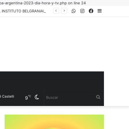
pa-argentina-2023-dia-hora-y-tv.php on line 24
WhatsApp
Instagram
Facebook
Sidebar
EL GOBIERNO PROVINCIAL HONRÓ EL LEGADO DE MANUEL BELGRANO JUNTO AL INSTITUTO BELGRANIANO ARGENTINO
lli
Cambiar
Buscar
℃
9
modo