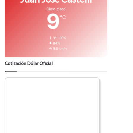
Cielo claro
9
℃
9º - 9º%
84%
9.8 km/h
Cotización Dólar Oficial