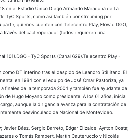
s. Ciudad de Bolívar
s 18 en el Estadio Único Diego Armando Maradona de La
s de TyC Sports, como así también por streaming por
su parte, quienes cuenten con Telecentro Play, Flow o DGO,
 a través del cableoperador (todos requieren una
al 101).DGO - TyC Sports (Canal 629).Telecentro Play -
omo DT interino tras el despido de Leandro Stillitano. El
inental en 1984 con el equipo de José Omar Pastoriza, ya
a finales de la temporada 2004 y también fue ayudante de
tión de Hugo Moyano como presidente. A los 61 años, inicia
l cargo, aunque la dirigencia avanza para la contratación de
cientemente desvinculado de Nacional de Montevideo.
Javier Báez, Sergio Barreto, Edgar Elizalde, Ayrton Costa;
Cazares o Tomás Rambert, Martín Cauteruccio y Nicolás