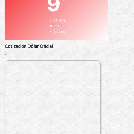
9
9º - 9º%
83%
9.6 km/h
Cotización Dólar Oficial