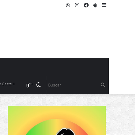
WhatsApp
Instagram
Facebook
PlayStore
Sidebar
i
Cambiar
Buscar
℃
9
modo