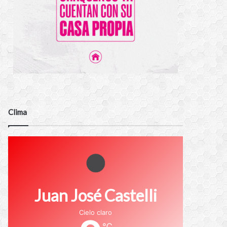
Clima
Juan José Castelli
Cielo claro
℃